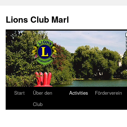
Zum
Inhalt
Lions Club Marl
springen
Start
Über den
Activities
Förderverein
Club