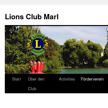
Zum
Inhalt
Lions Club Marl
springen
Start
Über den
Activities
Förderverein
Club